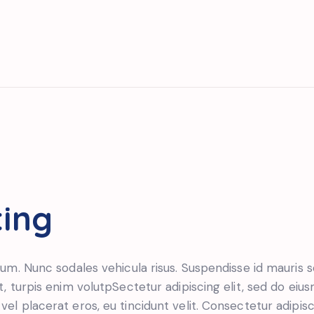
ting
lum. Nunc sodales vehicula risus. Suspendisse id mauris so
t, turpis enim volutpSectetur adipiscing elit, sed do eiu
el placerat eros, eu tincidunt velit. Consectetur adipiscin